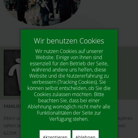
Wir benutzen Cookies
Wir nutzen Cookies auf unserer
Website. Einige von ihnen sind
essenziell für den Betrieb der Seite,
während andere uns helfen, diese
Website und die Nutzererfahrung zu
verbessern (Tracking Cookies). Sie
können selbst entscheiden, ob Sie die
Cookies zulassen möchten. Bitte
beachten Sie, dass bei einer
FAMILIENANGEBOT
Ablehnung womöglich nicht mehr alle
Funktionalitäten der Seite zur
Familien zahlen
Eltern und alle ihre Kinder bis zur Vollendung des 18. Lebensjahres
Verfügung stehen.
zahlen bei uns nur einen familienfreundlichen Jahresbeitrag von
nur 62,50 €
62,50€
Akzeptieren
Ablehnen