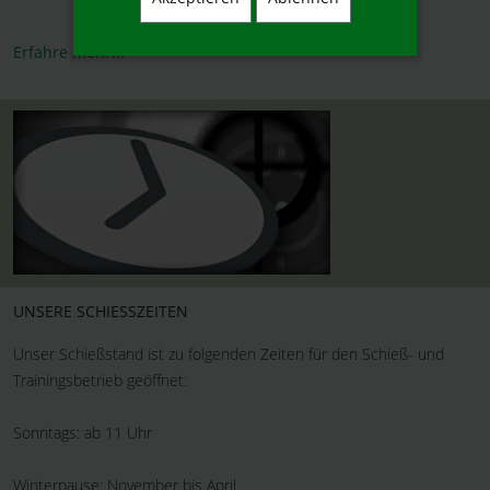
Erfahre mehr...
UNSERE SCHIESSZEITEN
Unser Schießstand ist zu folgenden Zeiten für den Schieß- und
Sonntags: ab 11 Uhr
Trainingsbetrieb geöffnet:
Sonntags: ab 11 Uhr
Winterpause: November bis April