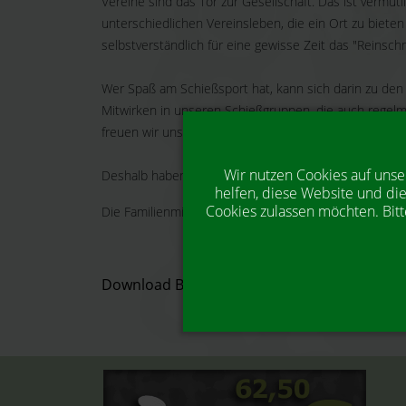
Vereine sind das Tor zur Gesellschaft. Das ist vermu
unterschiedlichen Vereinsleben, die ein Ort zu bieten
selbstverständlich für eine gewisse Zeit das "Reins
Wer Spaß am Schießsport hat, kann sich darin zu den 
Mitwirken in unseren Schießgruppen, die auch regelmä
freuen wir uns auch immer über neue Mitglieder im J
Wir nutzen Cookies auf unse
Deshalb haben wir vor einigen Jahren ein besonderes 
helfen, diese Website und die
Cookies zulassen möchten. Bitt
Die Familienmitgliedschaft. Für 62,50 Euro pro Jahr k
Download Beitrittsformular