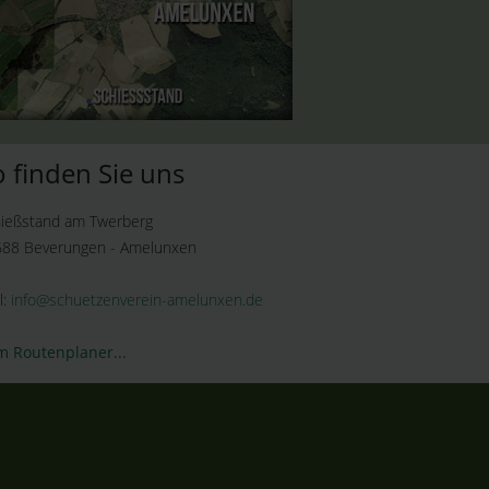
o finden Sie uns
Zur Wegbeschreibung
ießstand am Twerberg
und Kartenansicht
88 Beverungen - Amelunxen
l:
info@schuetzenverein-amelunxen.de
 Routenplaner...