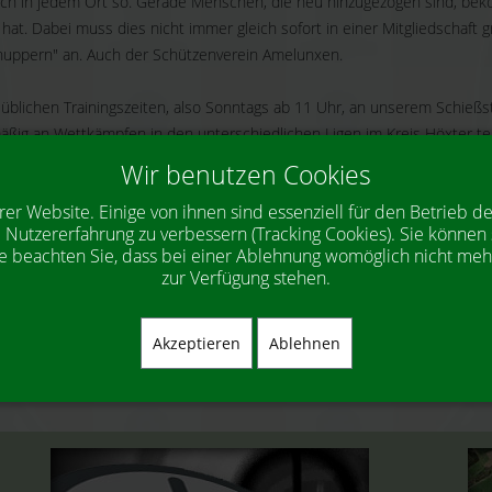
tlich in jedem Ort so. Gerade Menschen, die neu hinzugezogen sind, bek
 hat. Dabei muss dies nicht immer gleich sofort in einer Mitgliedschaft
chnuppern" an. Auch der Schützenverein Amelunxen.
üblichen Trainingszeiten, also Sonntags ab 11 Uhr, an unserem Schießs
ßig an Wettkämpfen in den unterschiedlichen Ligen im Kreis Höxter teil
ugendbereich.
Wir benutzen Cookies
rer Website. Einige von ihnen sind essenziell für den Betrieb d
Angebot für Familien eingeführt:
 Nutzererfahrung zu verbessern (Tracking Cookies). Sie können 
e beachten Sie, dass bei einer Ablehnung womöglich nicht mehr 
önnen Eltern mit all ihren Kindern bis zur Vollendung des 18. Lebensja
zur Verfügung stehen.
Akzeptieren
Ablehnen