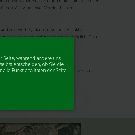
ommen vielfältige Kontakte durch die Teilhabe an den
 gründen. Alle Amelunxer Vereine bieten
tand am Twerberg darin versuchen. Ein aktives
nehmen, ist dabei natürlich ebenfalls möglich. Dabei
er Seite, während andere uns
selbst entscheiden, ob Sie die
alle Funktionalitäten der Seite
hres Mitglied im Schützenverein Amelunxen werden.